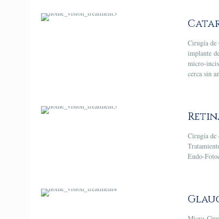
Cata
Cirugía de 
implante d
micro-incis
cerca sin a
Retin
Cirugía de
Tratamient
Endo-Fotoc
Glau
Micro-Ciru