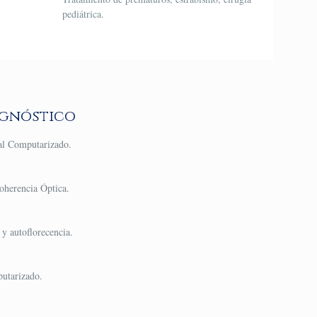
pediátrica.
agnóstico
l Computarizado.
.
oherencia Óptica.
 y autoflorecencia.
utarizado.