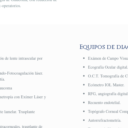
t-operatorios.
Equipos de di
ón de lente intraocular por
Exámen de Campo Visua
Ecografía Ocular digital
ndo-Fotocoagulación láser.
O.C.T. Tomografía de C
tía.
Ecómetro IOL Master.
laucoma
RFG, angiografía digital
metropía con Exímer Láser y
Recuento endotelial.
Topógrafo Corneal Comp
te lamelar. Trasplante
Autorrefractometría.
tracorneales, trasplante de