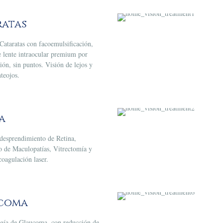
ratas
Cataratas con facoemulsificación,
e lente intraocular premium por
ión, sin puntos. Visión de lejos y
nteojos.
a
 desprendimiento de Retina,
o de Maculopatías, Vitrectomía y
oagulación laser.
coma
gía de Glaucoma, con reducción de